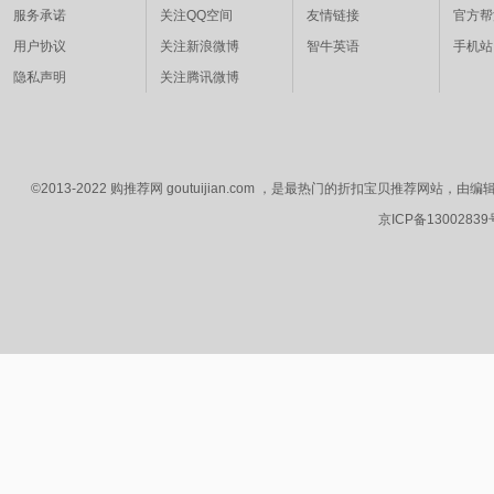
服务承诺
关注QQ空间
友情链接
官方帮
用户协议
关注新浪微博
智牛英语
手机站
隐私声明
关注腾讯微博
©2013-2022 购推荐网 goutuijian.com ，是最热门的折扣宝贝推荐
京ICP备1300283