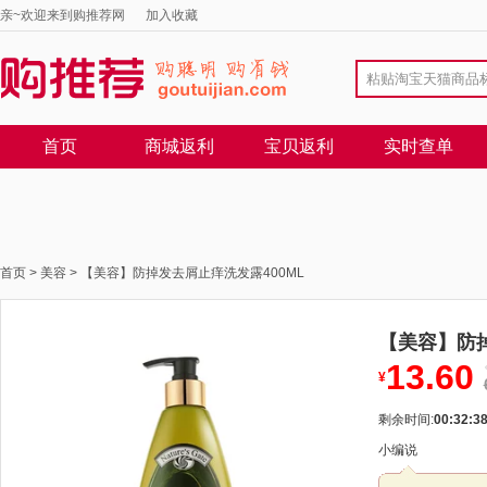
亲~欢迎来到购推荐网
加入收藏
首页
商城返利
宝贝返利
实时查单
首页
>
美容
>
【美容】防掉发去屑止痒洗发露400ML
【美容】防掉
13.60
¥
剩余时间:
00:32:3
小编说