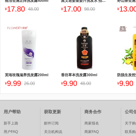
雨洁去屑止痒洗发露400ml
昌义老姜皇姜汁洗发水 拍下减价
野山茶去屑洗
17.80
17.00
13.0
48.00
98.00
¥
¥
¥
芙珞玫瑰滋养洗发露200ml
香坊草本洗发露300ml
防脱生发控
9.99
9.90
9.90
26.00
48.00
¥
¥
¥
用户帮助
获取更新
商务合作
公司
新手上路
邮件订阅
商家报名
关于购
用户FAQ
关注机构说
商家FAQ
联系购