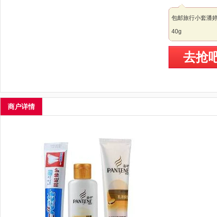
包邮旅行小套潘婷乳
40g
去抢
商户详情