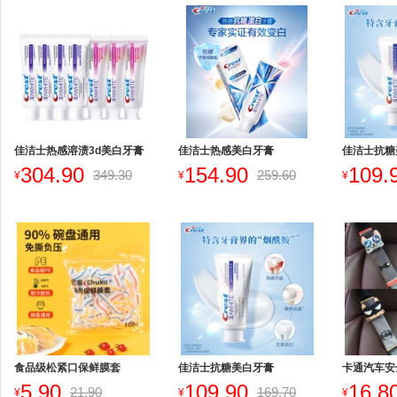
佳洁士热感溶渍3d美白牙膏
佳洁士热感美白牙膏
佳洁士抗糖
304.90
154.90
109.
349.30
259.60
¥
¥
¥
食品级松紧口保鲜膜套
佳洁士抗糖美白牙膏
卡通汽车安
5.90
109.90
16.8
21.90
169.70
¥
¥
¥