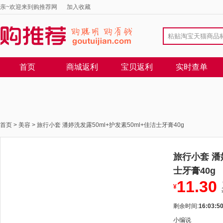
亲~欢迎来到购推荐网
加入收藏
首页
商城返利
宝贝返利
实时查单
首页
>
美容
>
旅行小套 潘婷洗发露50ml+护发素50ml+佳洁士牙膏40g
旅行小套 潘
士牙膏40g
11.30
¥
剩余时间:
16:03:5
小编说