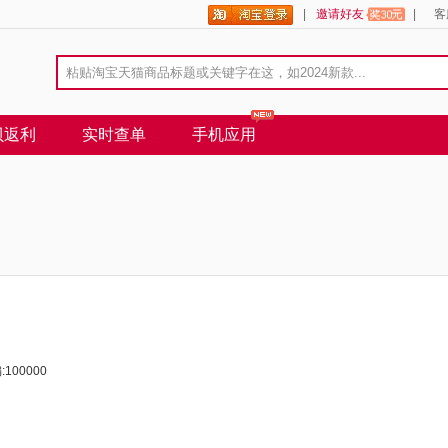
|
邀请好友
|
客
贝返利
实时查单
手机应用
00000