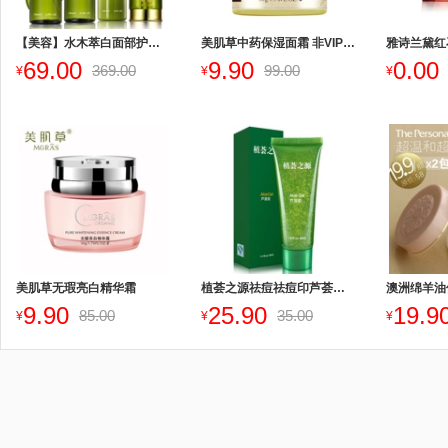
【美容】水木萃白面部护理套装
美肌草中药保湿面霜 非VIP联系客服改价
69.00
9.90
0.00
369.00
99.00
¥
¥
¥
美肌草无瑕亮白精华霜
植荟之源祛痘祛痘印芦荟胶40ml
澳洲绵羊油
9.90
25.90
19.9
85.00
35.00
¥
¥
¥