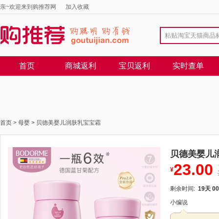
亲~欢迎来到购推荐网
加入收藏
首页
商城返利
宝贝返利
实时查单
首页
>
母婴
>
贝德美婴儿润肤乳宝宝霜
贝德美婴儿
23.00
¥
剩余时间:
19天 00
小编说