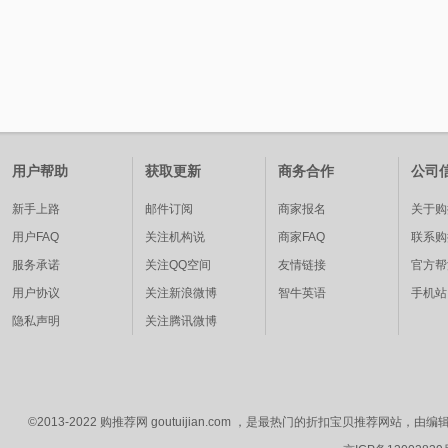
用户帮助
获取更新
商务合作
公司
新手上路
邮件订阅
商家报名
关于购
用户FAQ
关注机构说
商家FAQ
联系购
服务承诺
关注QQ空间
友情链接
官方帮
用户协议
关注新浪微博
智牛英语
手机站
隐私声明
关注腾讯微博
©2013-2022 购推荐网 goutuijian.com ，是最热门的折扣宝贝推荐