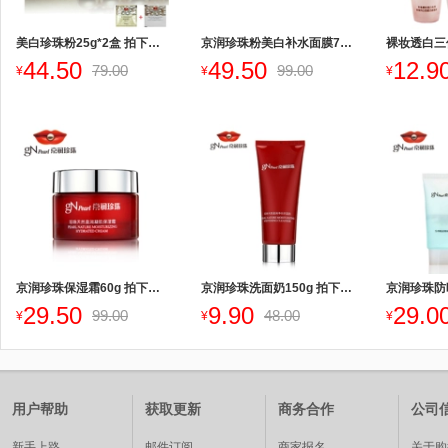
美白珍珠粉25g*2盒 拍下改价
京润珍珠粉美白补水面膜7片 拍下改价
裸妆透白三
44.50
49.50
12.9
79.00
99.00
¥
¥
¥
京润珍珠保湿霜60g 拍下改价
京润珍珠洗面奶150g 拍下改价
京润珍珠防
29.50
9.90
29.0
99.00
48.00
¥
¥
¥
用户帮助
获取更新
商务合作
公司
新手上路
邮件订阅
商家报名
关于购