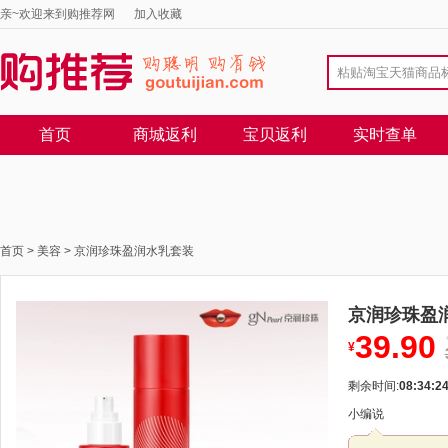
亲~欢迎来到购推荐网
加入收藏
首页
商城返利
宝贝返利
实时查单
首页
>
美容
>
京润珍珠盈润水乳套装
京润珍珠盈
39.90
¥
剩余时间:
08:34:2
小编说