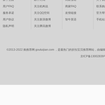
用户FAQ
关注机构说
商家FAQ
联系购
服务承诺
关注QQ空间
友情链接
官方帮
用户协议
关注新浪微博
智牛英语
手机站
隐私声明
关注腾讯微博
©2013-2022 购推荐网 goutuijian.com ，是最热门的折扣宝贝推荐
京ICP备1300283