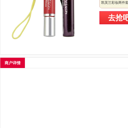
凯芙兰彩妆两件套 
去抢
商户详情