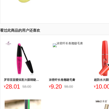
看过此商品的用户还喜欢
罗菲亚甜蜜炫彩大眼睛睫毛膏
浓密纤长卷翘睫毛膏
超防水大眼
28.01
9.20
10.0
58.00
98.00
¥
¥
¥