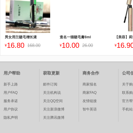
男女用兰睫毛增长液
查名一猫睫毛膏8ml
16.80
10.00
16.9
168.00
26.00
¥
¥
¥
用户帮助
获取更新
商务合作
公司
新手上路
邮件订阅
商家报名
关于购
用户FAQ
关注机构说
商家FAQ
联系购
服务承诺
关注QQ空间
友情链接
官方帮
用户协议
关注新浪微博
智牛英语
手机站
隐私声明
关注腾讯微博