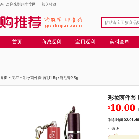
亲~欢迎来到购推荐网
加入收藏
首页
商城返利
宝贝返利
实时查单
首页
>
美容
>
彩妆两件套 唇彩1.5g+睫毛膏2.5g
彩妆两件套 唇
10.00
¥
剩余时间:
02:01:4
小编说