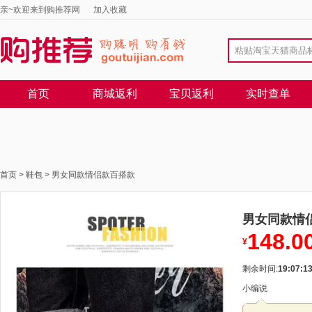
亲~欢迎来到购推荐网
加入收藏
首页
商城返利
宝贝返利
实时查单
首页
>
鞋包
>
男女同款情侣款百搭款
男女同款情
148.0
¥
剩余时间:
19:07:1
小编说