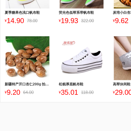
夏季糖果色浅口帆布鞋
荧光色低帮系带帆布鞋
炭培小白杏2
14.90
19.93
9.62
78.00
322.00
¥
¥
¥
新疆特产开口杏仁200g 拍下减价
松糕厚底帆布鞋
高帮休闲鞋
9.20
35.01
29.0
64.00
118.00
¥
¥
¥