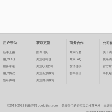
用户帮助
获取更新
商务合作
公司
新手上路
邮件订阅
商家报名
关于购
用户FAQ
关注机构说
商家FAQ
联系购
服务承诺
关注QQ空间
友情链接
官方帮
用户协议
关注新浪微博
智牛英语
手机站
隐私声明
关注腾讯微博
©2013-2022 购推荐网 goutuijian.com ，是最热门的折扣宝贝推荐